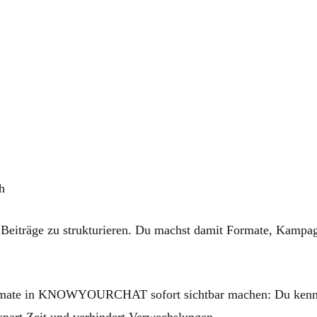
h
äge zu strukturieren. Du machst damit Formate, Kampagnen 
 Formate in KNOWYOURCHAT sofort sichtbar machen: Du kenn
s spart Zeit und verhindert Verwechslungen.