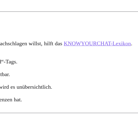
hschlagen willst, hilft das
KNOWYOURCHAT-Lexikon
.
d“-Tags.
tbar.
ird es unübersichtlich.
enzen hat.