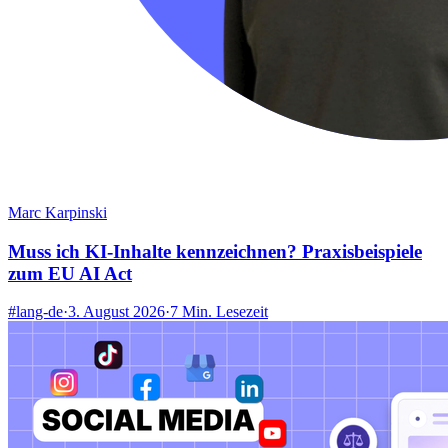
Marc Karpinski
Muss ich KI-Inhalte kennzeichnen? Praxisbeispiele
zum EU AI Act
#lang-de
·
3. August 2026
·
7 Min. Lesezeit