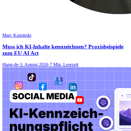
Marc Karpinski
Muss ich KI-Inhalte kennzeichnen? Praxisbeispiele
zum EU AI Act
#lang-de
·
3. August 2026
·
7 Min. Lesezeit