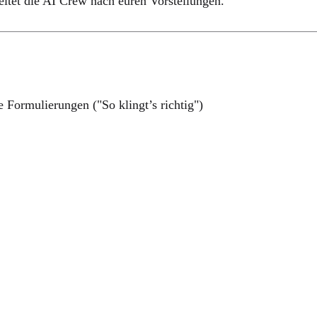
eitet die AI Crew nach euren Vorstellungen.
 Formulierungen ("So klingt’s richtig")